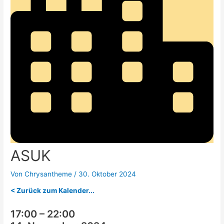
ASUK
Von
Chrysantheme
/
30. Oktober 2024
< Zurück zum Kalender...
17:00
–
22:00