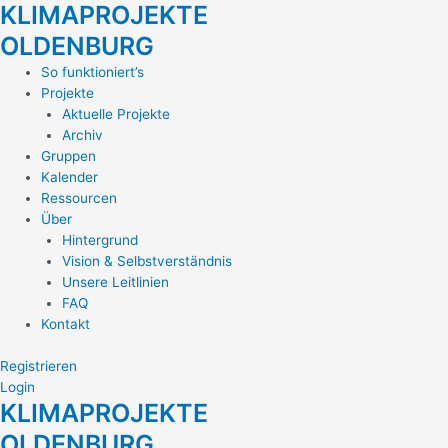
KLIMAPROJEKTE
Zum
Inhalt
OLDENBURG
springen
Main
So funktioniert’s
Menu
Projekte
Aktuelle Projekte
Archiv
Gruppen
Kalender
Ressourcen
Über
Hintergrund
Vision & Selbstverständnis
Unsere Leitlinien
FAQ
Kontakt
Registrieren
Login
KLIMAPROJEKTE
OLDENBURG