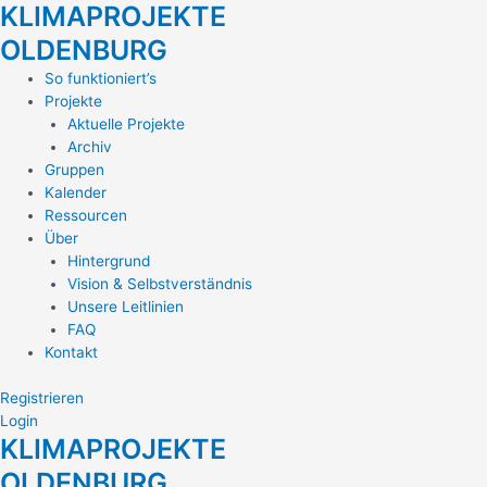
KLIMAPROJEKTE
Zum
Inhalt
OLDENBURG
springen
Main
So funktioniert’s
Menu
Projekte
Aktuelle Projekte
Archiv
Gruppen
Kalender
Ressourcen
Über
Hintergrund
Vision & Selbstverständnis
Unsere Leitlinien
FAQ
Kontakt
Registrieren
Login
KLIMAPROJEKTE
OLDENBURG