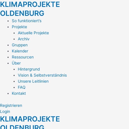
KLIMAPROJEKTE
Zum
Inhalt
OLDENBURG
springen
Main
So funktioniert’s
Menu
Projekte
Aktuelle Projekte
Archiv
Gruppen
Kalender
Ressourcen
Über
Hintergrund
Vision & Selbstverständnis
Unsere Leitlinien
FAQ
Kontakt
Registrieren
Login
KLIMAPROJEKTE
OLDENBURG