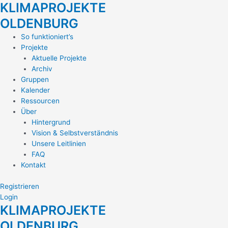
KLIMAPROJEKTE
Zum
Inhalt
OLDENBURG
springen
Main
So funktioniert’s
Menu
Projekte
Aktuelle Projekte
Archiv
Gruppen
Kalender
Ressourcen
Über
Hintergrund
Vision & Selbstverständnis
Unsere Leitlinien
FAQ
Kontakt
Registrieren
Login
KLIMAPROJEKTE
OLDENBURG