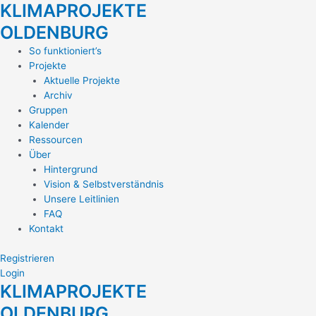
KLIMAPROJEKTE
Zum
Inhalt
OLDENBURG
springen
Main
So funktioniert’s
Menu
Projekte
Aktuelle Projekte
Archiv
Gruppen
Kalender
Ressourcen
Über
Hintergrund
Vision & Selbstverständnis
Unsere Leitlinien
FAQ
Kontakt
Registrieren
Login
KLIMAPROJEKTE
OLDENBURG