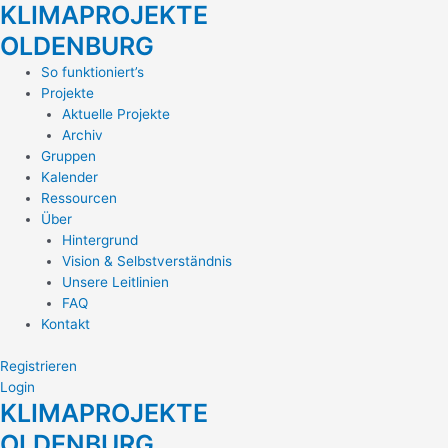
KLIMAPROJEKTE
Zum
Inhalt
OLDENBURG
springen
Main
So funktioniert’s
Menu
Projekte
Aktuelle Projekte
Archiv
Gruppen
Kalender
Ressourcen
Über
Hintergrund
Vision & Selbstverständnis
Unsere Leitlinien
FAQ
Kontakt
Registrieren
Login
KLIMAPROJEKTE
OLDENBURG