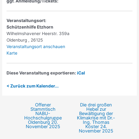
ggf. Anmeldung/Tickets:
Veranstaltungsort:
Schützenhilfe Etzhorn
Wilhelmshavener Heerstr. 359a
Oldenburg
,
26125
Veranstaltungsort anschauen
Schützenhilfe
Karte
Etzhorn
Diese Veranstaltung exportieren:
iCal
< Zurück zum Kalender...
Offener
Die drei großen
Beitragsnavigation
Stammtisch
Hebel zur
NABU-
Bewältigung der
Hochschulgruppe
Klimakrise mit Dr.-
Oldenburg
20.
Ing. Thomas
November 2025
Köster
24.
November 2025