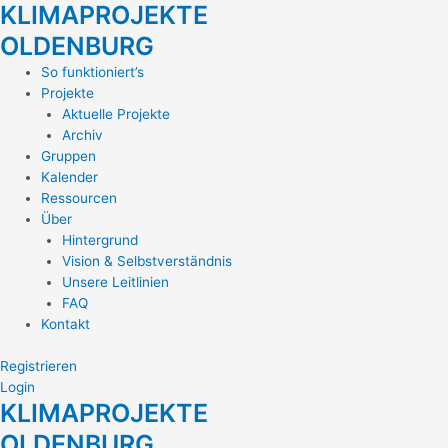
KLIMAPROJEKTE
Zum
Inhalt
OLDENBURG
springen
Main
So funktioniert’s
Menu
Projekte
Aktuelle Projekte
Archiv
Gruppen
Kalender
Ressourcen
Über
Hintergrund
Vision & Selbstverständnis
Unsere Leitlinien
FAQ
Kontakt
Registrieren
Login
KLIMAPROJEKTE
OLDENBURG