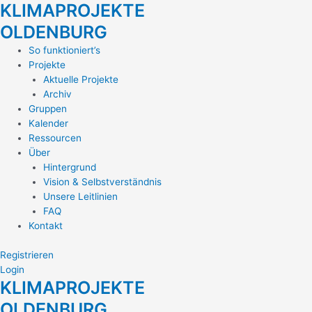
KLIMAPROJEKTE
Zum
Inhalt
OLDENBURG
springen
Main
So funktioniert’s
Menu
Projekte
Aktuelle Projekte
Archiv
Gruppen
Kalender
Ressourcen
Über
Hintergrund
Vision & Selbstverständnis
Unsere Leitlinien
FAQ
Kontakt
Registrieren
Login
KLIMAPROJEKTE
OLDENBURG