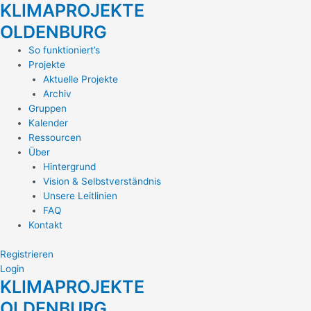
KLIMAPROJEKTE
Zum
Inhalt
OLDENBURG
springen
Main
So funktioniert’s
Menu
Projekte
Aktuelle Projekte
Archiv
Gruppen
Kalender
Ressourcen
Über
Hintergrund
Vision & Selbstverständnis
Unsere Leitlinien
FAQ
Kontakt
Registrieren
Login
KLIMAPROJEKTE
OLDENBURG