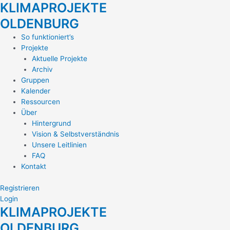
KLIMAPROJEKTE
Zum
Inhalt
OLDENBURG
springen
Main
So funktioniert’s
Menu
Projekte
Aktuelle Projekte
Archiv
Gruppen
Kalender
Ressourcen
Über
Hintergrund
Vision & Selbstverständnis
Unsere Leitlinien
FAQ
Kontakt
Registrieren
Login
KLIMAPROJEKTE
OLDENBURG