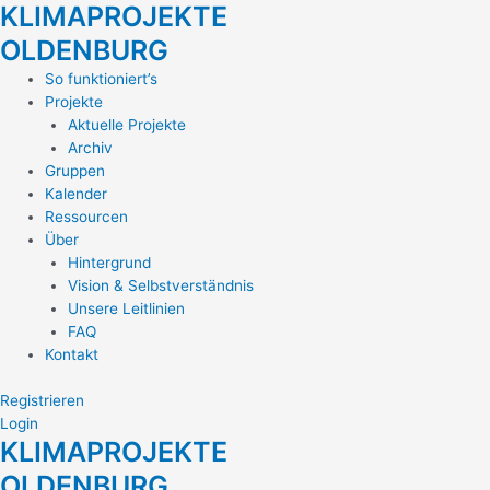
KLIMAPROJEKTE
Zum
Inhalt
OLDENBURG
springen
Main
So funktioniert’s
Menu
Projekte
Aktuelle Projekte
Archiv
Gruppen
Kalender
Ressourcen
Über
Hintergrund
Vision & Selbstverständnis
Unsere Leitlinien
FAQ
Kontakt
Registrieren
Login
KLIMAPROJEKTE
OLDENBURG