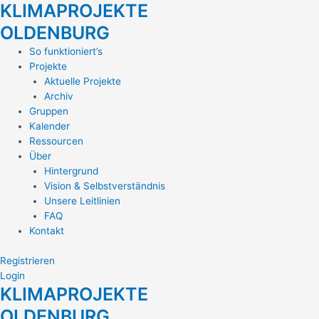
KLIMAPROJEKTE
Zum
Inhalt
OLDENBURG
springen
Main
So funktioniert’s
Menu
Projekte
Aktuelle Projekte
Archiv
Gruppen
Kalender
Ressourcen
Über
Hintergrund
Vision & Selbstverständnis
Unsere Leitlinien
FAQ
Kontakt
Registrieren
Login
KLIMAPROJEKTE
OLDENBURG