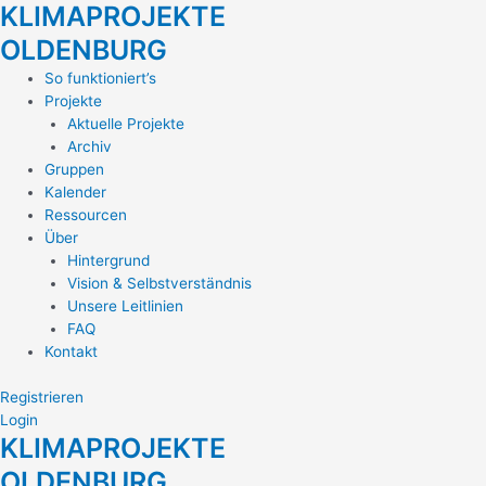
KLIMAPROJEKTE
Zum
Inhalt
OLDENBURG
springen
Main
So funktioniert’s
Menu
Projekte
Aktuelle Projekte
Archiv
Gruppen
Kalender
Ressourcen
Über
Hintergrund
Vision & Selbstverständnis
Unsere Leitlinien
FAQ
Kontakt
Registrieren
Login
KLIMAPROJEKTE
OLDENBURG