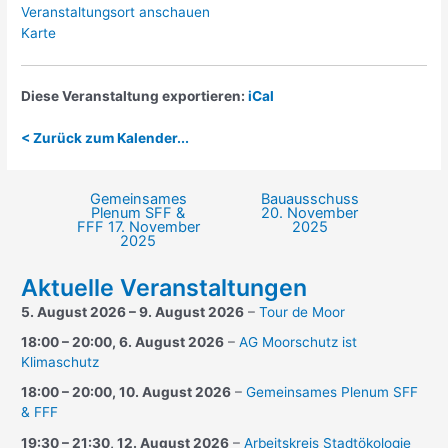
Veranstaltungsort anschauen
VHS
Karte
Oldenburg,
Raum
4.15
Diese Veranstaltung exportieren:
iCal
< Zurück zum Kalender...
Gemeinsames
Bauausschuss
Beitragsnavigation
Plenum SFF &
20. November
FFF
17. November
2025
2025
Aktuelle Veranstaltungen
5. August 2026
–
9. August 2026
–
Tour de Moor
18:00
–
20:00
,
6. August 2026
–
AG Moorschutz ist
Klimaschutz
18:00
–
20:00
,
10. August 2026
–
Gemeinsames Plenum SFF
& FFF
19:30
–
21:30
,
12. August 2026
–
Arbeitskreis Stadtökologie