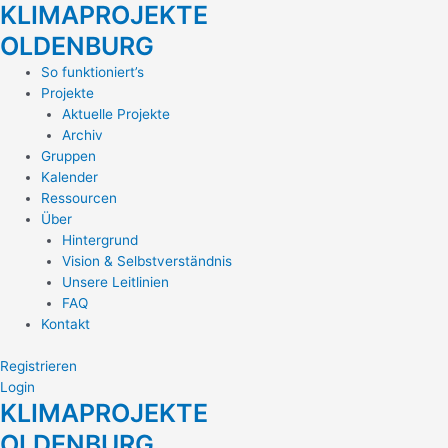
KLIMAPROJEKTE
Zum
Inhalt
OLDENBURG
springen
Main
So funktioniert’s
Menu
Projekte
Aktuelle Projekte
Archiv
Gruppen
Kalender
Ressourcen
Über
Hintergrund
Vision & Selbstverständnis
Unsere Leitlinien
FAQ
Kontakt
Registrieren
Login
KLIMAPROJEKTE
OLDENBURG